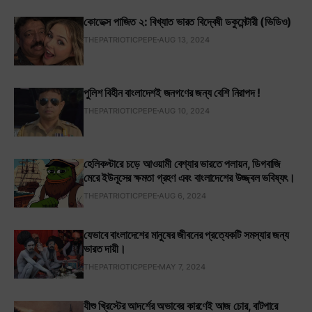
কোডেক্স পাজিত ২: বিখ্যাত ভারত বিদ্বেষী ডকুমেন্টারী (ভিডিও)
THEPATRIOTICPEPE
AUG 13, 2024
পুলিশ বিহীন বাংলাদেশই জনগণের জন্য বেশি নিরাপদ !
THEPATRIOTICPEPE
AUG 10, 2024
হেলিকপ্টারে চড়ে আওয়ামী বেশ্যার ভারতে পলায়ন, ডিগবাজি
মেরে ইউনূসের ক্ষমতা গ্রহণ এবং বাংলাদেশের উজ্জ্বল ভবিষ্যৎ।
THEPATRIOTICPEPE
AUG 6, 2024
যেভাবে বাংলাদেশের মানুষের জীবনের প্রত্যেকটি সমস্যার জন্য
ভারত দায়ী।
THEPATRIOTICPEPE
MAY 7, 2024
যীশু খ্রিস্টের আদর্শের অভাবের কারণেই আজ চোর, বাটপারে