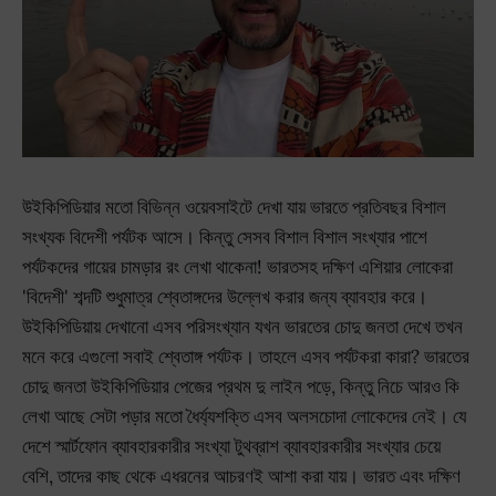
উইকিপিডিয়ার মতো বিভিন্ন ওয়েবসাইটে দেখা যায় ভারতে প্রতিবছর বিশাল
সংখ্যক বিদেশী পর্যটক আসে। কিন্তু সেসব বিশাল বিশাল সংখ্যার পাশে
পর্যটকদের গায়ের চামড়ার রং লেখা থাকেনা! ভারতসহ দক্ষিণ এশিয়ার লোকেরা
'বিদেশী' শব্দটি শুধুমাত্র শ্বেতাঙ্গদের উল্লেখ করার জন্য ব্যাবহার করে।
উইকিপিডিয়ায় দেখানো এসব পরিসংখ্যান যখন ভারতের চোদু জনতা দেখে তখন
মনে করে এগুলো সবাই শ্বেতাঙ্গ পর্যটক। তাহলে এসব পর্যটকরা কারা? ভারতের
চোদু জনতা উইকিপিডিয়ার পেজের প্রথম দু লাইন পড়ে, কিন্তু নিচে আরও কি
লেখা আছে সেটা পড়ার মতো ধৈর্য্যশক্তি এসব অলসচোদা লোকেদের নেই। যে
দেশে স্মার্টফোন ব্যাবহারকারীর সংখ্যা টুথব্রাশ ব্যাবহারকারীর সংখ্যার চেয়ে
বেশি, তাদের কাছ থেকে এধরনের আচরণই আশা করা যায়। ভারত এবং দক্ষিণ