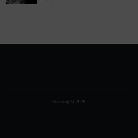
দৈনিক বঙ্গবল্টু © 2026