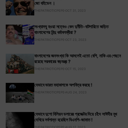
জো বাইডেন ।
THEPATRIOTICPEPE
OCT 31, 2023
সংখ্যালঘু হওয়া সত্বেও কেন দুর্নীতি-বাটপারিতে জড়িত
বাংলাদেশের হিন্দু ধর্মাবলম্বীরা ?
THEPATRIOTICPEPE
OCT 23, 2023
বাংলাদেশের জনসংখ্যা কি আসলেই এতো বেশি, নাকি এর পেছনে
রয়েছে সরকারের ষড়যন্ত্র ?
THEPATRIOTICPEPE
OCT 15, 2023
যেভাবে ভারত মহাকাশকে অপবিত্র করছে !
THEPATRIOTICPEPE
AUG 24, 2023
যেভাবে দুশো বিলিয়ন ডলারের প্রজেক্টর দিয়ে চাঁদে সাঈদীর মুখ
দেখিয়ে সর্বশান্ত হয়েছিল বিএনপি-জামাত !
THEPATRIOTICPEPE
AUG 17, 2023