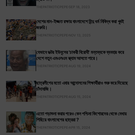
THEPATRIOTICPEPE
SEP 18, 2023
দেশের মান-ইজ্জত রক্ষায় বাংলাদেশে হিন্দু ধর্ম নিষিদ্ধ করা খুবই
জরুরি।
THEPATRIOTICPEPE
NOV 13, 2025
যেভাবে ডক্টর ইউনূসের 'চাকরী বিরোধী' মন্তব্যকে ব্যবহার করে
দেশে নতুন এমএলএম স্ক্যাম আসতে পারে।
THEPATRIOTICPEPE
AUG 19, 2024
ছাত্রলীগের মতো এবার আন্দোলনের শিক্ষার্থীরাও শুরু করে দিয়েছে
চাঁদাবাজি।
THEPATRIOTICPEPE
AUG 15, 2024
এতো পড়াশুনা করার পরেও কেন পশ্চিমা কিশোরদের থেকে মেধায়
পিছিয়ে বাংলাদেশের ছাত্ররা ?
THEPATRIOTICPEPE
APR 15, 2024