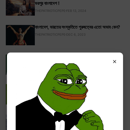
ভরপুর বাংলাদেশ !
THEPATRIOTICPEPE
FEB 13, 2024
বাংলাদেশ, ভারতের সংস্কৃতিতে পুরুষত্বের এতো অভাব কেন?
THEPATRIOTICPEPE
DEC 6, 2023
চোর-ছ্যাঁচোড় মুক্ত বাংলাদেশ গড়তে দাড়িপাল্লায় ভোট দাও!
×
THEPATRIOTICPEPE
FEB 4, 2026
অসভ্য দক্ষিণ এশীয় সমাজ এবং চোদু জনতার সব প্রশ্নের
উত্তর।
THEPATRIOTICPEPE
OCT 22, 2024
দশ লক্ষ আমজনতাকে অ্যান্টার্কটিকায় নিয়ে গিয়ে "নিউ বাংলাদেশ"
নামক দুর্নীতিমুক্ত স্বাধীন রাষ্ট্র গঠনের পরিকল্পনা ।
THEPATRIOTICPEPE
MAY 3, 2024