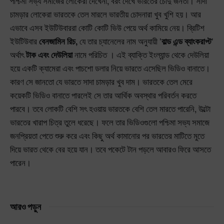
পশ্চিমা সভ্য সমাজের লোকেরা দেখেনা, বরং দেখে ভারতের চোদু জনতা। সাদা
চামড়ার লোকেরা ভারতকে তেল মারলে ভারতীয় চোদনারা খুব খুশি হয়। আর
এভাবে এসব ইউটিউবাররা কোটি কোটি ভিউ পেয়ে অর্থ কামিয়ে নেয়। ব্রিটিশ
ইউটিউবার
বেনজামিন রিচ,
যে তার চ্যানেলের নাম অনুযায়ী '
বাল্ড এন্ড ব্যাংকরাপ্ট
'
অর্থাৎ
টাক এবং দেউলিয়া
নামে পরিচিত । এই ব্যাক্তি ইংল্যান্ড থেকে দেউলিয়া
হয়ে একটি ক্যামেরা এবং পাচশো ডলার নিয়ে ভারতে এসেছিল ভিডিও বানাতে।
কারণ সে জানতো যে ভারতে সাদা চামড়ার খুব দাম। ভারতকে তেল মেরে
কয়েকটি ভিডিও বানাতে পারলেই সে তার আর্থিক অবস্থার পরিবর্তন করতে
পারবে। তবে লোকটি বেশি সৎ হওয়ায় ভারতকে বেশি তেল মারতে পারেনি, উল্টো
ভারতের খারাপ চিত্র তুলে ধরেছে। ফলে তার ভিডিওগুলো পশ্চিমা সভ্য সমাজে
জনপ্রিয়তা পেতে শুরু করে এবং কিছু অর্থ কামানোর পর ভারতের মাটিতে মুতে
দিয়ে ভারত থেকে বের হয়ে যান। তবে পকেটে টান পড়লে আবারও ফিরে আসতে
পারেন।
আরও পড়ুন