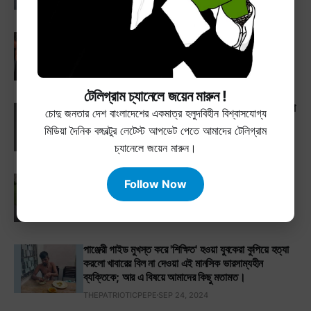
দ্বিতীয় বিশ্বযুদ্ধের সময় থেকে একই সয়াবিন তেল দিয়ে চপ
ভেজে শেষ পর্যন্ত ভোক্তা অধিকারের খপ্পড়ে বৃদ্ধ দোকানদার !
THEPATRIOTICPEPE
MAR 31, 2024
টেলিগ্রাম চ্যানেলে জয়েন মারুন !
যে কারণে বাংলাদেশে ল্যাটিন হরফে বাংলা লেখার প্রচলন শুরু করা
চোদু জনতার দেশ বাংলাদেশের একমাত্র হলুদবিহীন বিশ্বাসযোগ্য
উচিৎ ।
মিডিয়া দৈনিক বঙ্গবল্টুর লেটেস্ট আপডেট পেতে আমাদের টেলিগ্রাম
THEPATRIOTICPEPE
FEB 13, 2024
চ্যানেলে জয়েন মারুন।
১৮ কোটি হিজড়ার ভোটে খাম্বা তারেক এখন বাংলাদেশের
Follow Now
প্রধানমন্ত্রী !
THEPATRIOTICPEPE
FEB 21, 2026
পাঞ্জেরী গাইড মুখস্ত করে 'শিক্ষিত' হওয়া যুবকেরা কুপিয়ে হত্যা
করলো খাবারের বিল না দেওয়া এই মানসিক ভারসাম্যহীন
ব্যক্তিকে; আর এ বিষয়ে আমাদের কিছু মতামত।
THEPATRIOTICPEPE
SEP 24, 2024