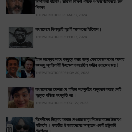
আশা করা যায়না! : ভারতে বিদেশী পর্যটক গণধর্ষণের বিষয়ে মেল
গিবসন
THEPATRIOTICPEPE
MAR 7, 2024
বাংলাদেশে ভিনগ্রহী প্রাণী আগমনের ইতিহাস।
THEPATRIOTICPEPE
FEB 17, 2024
ইলন মাস্কের সাথে বন্ধুত্ব করার জন্য যেভাবে জনগণের পয়সায়
বঙ্গবন্ধু স্যাটালাইট উৎক্ষেপণ করেছিল সজীব ওয়াজেদ জয় !
THEPATRIOTICPEPE
NOV 30, 2023
বাংলাদেশের তরুণরা যে পশ্চিমা সংস্কৃতির অনুকরণ করছে সেটি
প্রকৃত পশ্চিমা সংস্কৃতি নয় ।
THEPATRIOTICPEPE
OCT 27, 2023
বিদেশীদের জিহ্বায় আরাম দেওয়ার জন্য নিজের নামের উচ্চারণ
পরিবর্তন । ভারতীয় উপমহাদেশের অন্যতম একটি চাটুকারি
ট্রেডিশন।