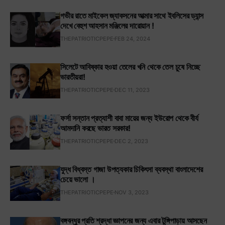
গভীর রাতে মাইকেল জ্যাকসনের আত্মার সাথে ইবলিসের ড্যান্স
দেখে বেহুশ আহসান মঞ্জিলের দারোয়ান !
THEPATRIOTICPEPE
FEB 24, 2024
সিলেটে আবিষ্কার হওয়া তেলের খনি থেকে তেল চুষে নিচ্ছে
ভারতীয়রা!
THEPATRIOTICPEPE
DEC 11, 2023
ফর্সা সন্তান প্রত্যাশী বাবা মায়ের জন্য ইউরোপ থেকে বীর্য
আমদানি করছে ভারত সরকার!
THEPATRIOTICPEPE
DEC 2, 2023
যুদ্ধ বিধ্বস্ত গাজা উপত্যকার চিকিৎসা ব্যবস্থা বাংলাদেশের
চেয়ে ভালো ।
THEPATRIOTICPEPE
NOV 3, 2023
বঙ্গবন্ধুর প্রতি শ্রদ্ধা জ্ঞাপনের জন্য এবার টুঙ্গিপাড়ায় আসছেন