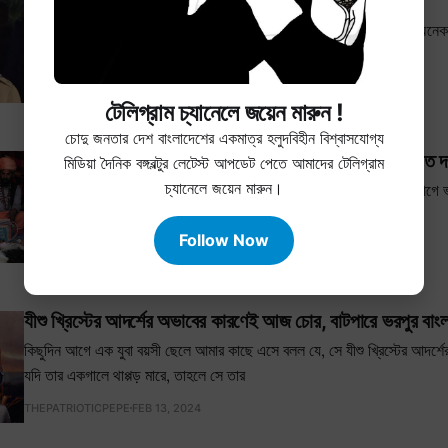
পুলিশ বিহীন বাংলাদেশই জনগণের জন্য বেশি নিরাপদ !
দুদিন আগে দেখলাম এক পুলিশ কেঁদে কেঁদে টিকটক ভিডিও ইন্টারনেটে ছেড়েছে। অনেক
যাচ্ছে পুলিশদের মায়াকান্না
THEPATRIOTICPEPE
AUG 10, 2024
টেলিগ্রাম চ্যানেলে জয়েন মারুন !
চোদু জনতার দেশ বাংলাদেশের একমাত্র হলুদবিহীন বিশ্বাসযোগ্য
যেভাবে বাংলাদেশের মানুষের জীবনের প্রত্যেকটি সমস্যার জন্য ভারত 
মিডিয়া দৈনিক বঙ্গবল্টুর লেটেস্ট আপডেট পেতে আমাদের টেলিগ্রাম
চ্যানেলে জয়েন মারুন।
১৯৪৭ সালে ব্রিটিশরা ভারতকে স্বাধীনতা ভিক্ষা দেয়। ভিক্ষা দেওয়ার কয়েকদিন আগে ভ
ছবি এঁকে যায়। সেই দুটি ছবি আজ বাংলা
Follow Now
THEPATRIOTICPEPE
MAY 7, 2024
যীশু খ্রিস্টের আদর্শের অভাবের কারণেই আজ চোর, বাটপারে ভরপুর বাংল
কিছুদিন আগে এক যুবা বয়সী ছেলে আমার কাছে এসে বলল যে, সে যীশু খ্রিস্টের আদর
যদি তার একগালে থাপ্পড় মারে, তাহলে সে তার
THEPATRIOTICPEPE
FEB 13, 2024