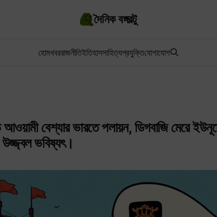
দৈনিক বঙ্গবল্টু
হোম
খবর
রাজনীতি
ইতিহাস
সাহিত্য
প্রযুক্তি
যোগাযোগ
ে আওয়ামী বেশ্যার ভারতে পলায়ন, ডিগবাজি মেরে ইউনূস
 উজ্জ্বল ভবিষ্যৎ।