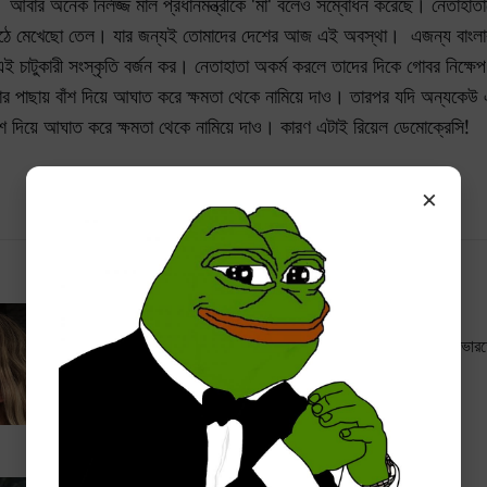
আবার অনেক নির্লজ্জ মাল প্রধানমন্ত্রীকে 'মা' বলেও সম্বোধন করেছে। নেতাহাতা
 পিঠে মেখেছো তেল। যার জন্যই তোমাদের দেশের আজ এই অবস্থা। এজন্য বাং
 চাটুকারী সংস্কৃতি বর্জন কর। নেতাহাতা অকর্ম করলে তাদের দিকে গোবর নিক্
 তার পাছায় বাঁশ দিয়ে আঘাত করে ক্ষমতা থেকে নামিয়ে দাও। তারপর যদি অন্যকেউ এ
শ দিয়ে আঘাত করে ক্ষমতা থেকে নামিয়ে দাও। কারণ এটাই রিয়েল ডেমোক্রেসি!
×
কোডেক্স পাজিত ২: বিখ্যাত ভারত বিদ্বেষী ডকুমেন্টারী (ভিডিও)
বর্তমান সময়ে ভারতের প্রতি ঘৃণা তার প্রতিবেশী দেশগুলোর মধ্যেই সীমাবদ্ধ নয়। ভার
কুৎসিত চেহারার লোকেদের
THEPATRIOTICPEPE
AUG 13, 2024