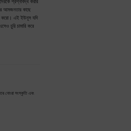
দেরকে প্রশ্নবিদ্ধ করার
লার আমজনতার কাছে
ষেপ করো। এই ইউনূস যদি
সেও চুরি চামারি করে
তের নোংরা সংস্কৃতি এবং