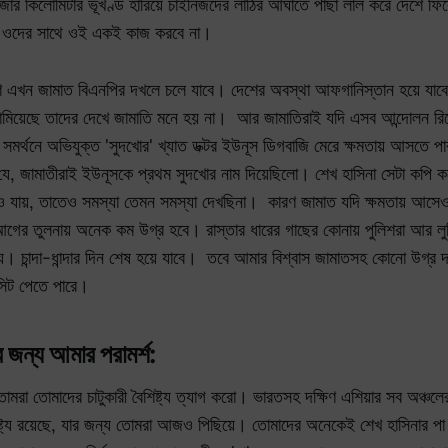
জার কিলোমিটার ভূখণ্ড হারিয়ে চাইনিজদের লাঠির আঘাতে পাছা লাল করে দেশে ফ
 ওদের সাথে ওই একই কাজ করবে না।
 এখন জামাত বিএনপির দখলে চলে যাবে। দেশের অবস্থা আফগানিস্তান হয়ে যাবে।
নামিয়েছে তাদের দেখে জামাতি মনে হয় না। আর জামাতিরাই যদি এসব আন্দোলন রি
সমর্থনে অভিযুক্ত 'সুদখোর' খ্যাত ডক্টর ইউনূস ডিগবাজি মেরে ক্ষমতায় আসতে
া যে, জামাতীরাই ইউনূসকে প্রথম সুদখোর নাম দিয়েছিলো। শেখ হাসিনা সেটা কপ
ও যায়, তাতেও সমস্যা তেমন সমস্যা দেখছিনা। কারণ জামাত যদি ক্ষমতায় আসেও
আগের তুলনায় অনেক কম উগ্র হবে। রাস্তার ধারের গাছের কোনায় পুলিশরা আর লু
ন্য। চান্দা-ধান্দার দিন শেষ হয়ে যাবে। তবে আমার বিশ্বাস জামাতসহ কোনো উগ্র
সিট পেতে পারে।
জন্য আমার পরামর্শ:
তোমরা তোমাদের চাটুকারী বৈশিষ্ট্য ত্যাগ করো। ভারতসহ দক্ষিণ এশিয়ার সব অঞ্চ
িষ্ট্য রয়েছে, যার জন্য তোমরা আজও পিছিয়ে। তোমাদের অনেকেই শেখ হাসিনার পা চ