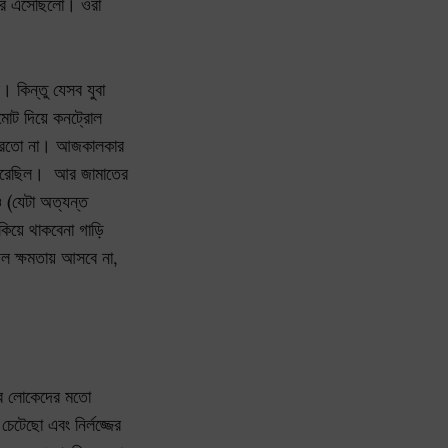
িরে এসেছিলো। ওরা
 কিন্তু যেসব যুবা
মোট দিয়ে কনট্রোল
 পারতো না। আজকালকার
ি করেছিল। আর জামাতের
 (যেটা অত্যন্ত
কিয়ে থাকবেনা গাড়ি
 দল ক্ষমতায় আসবে না,
লের লোকেদের মতো
েটেছো এবং নির্লজ্জের