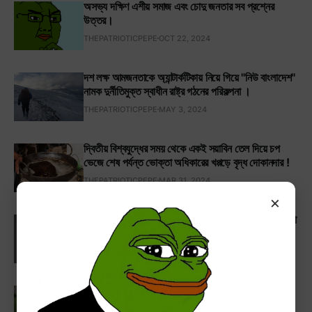
অসভ্য দক্ষিণ এশীয় সমাজ এবং চোদু জনতার সব প্রশ্নের
উত্তর।
THEPATRIOTICPEPE
OCT 22, 2024
দশ লক্ষ আমজনতাকে অ্যান্টার্কটিকায় নিয়ে গিয়ে "নিউ বাংলাদেশ"
নামক দুর্নীতিমুক্ত স্বাধীন রাষ্ট্র গঠনের পরিকল্পনা ।
THEPATRIOTICPEPE
MAY 3, 2024
দ্বিতীয় বিশ্বযুদ্ধের সময় থেকে একই সয়াবিন তেল দিয়ে চপ
ভেজে শেষ পর্যন্ত ভোক্তা অধিকারের খপ্পড়ে বৃদ্ধ দোকানদার !
THEPATRIOTICPEPE
MAR 31, 2024
×
যে কারণে বাংলাদেশে ল্যাটিন হরফে বাংলা লেখার প্রচলন শুরু করা
উচিৎ ।
THEPATRIOTICPEPE
FEB 13, 2024
১৮ কোটি হিজড়ার ভোটে খাম্বা তারেক এখন বাংলাদেশের
প্রধানমন্ত্রী !