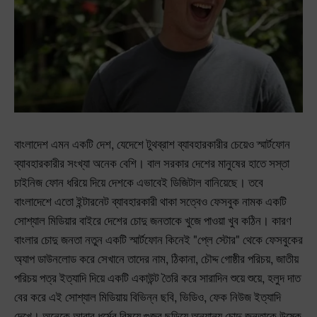
বাংলাদেশ এমন একটি দেশ, যেদেশে টুথব্রাশ ব্যাবহারকারীর চেয়েও স্মার্টফোন
ব্যাবহারকারীর সংখ্যা অনেক বেশি। বাল সরকার দেশের মানুষের হাতে সস্তা
চাইনিজ ফোন ধরিয়ে দিয়ে দেশকে এভাবেই ডিজিটাল বানিয়েছে। তবে
বাংলাদেশে এতো ইন্টারনেট ব্যাবহারকারী থাকা সত্বেও ফেসবুক নামক একটি
সোশ্যাল মিডিয়ার বাইরে দেশের চোদু জনতাকে খুজে পাওয়া খুব কঠিন। কারণ
বাংলার চোদু জনতা নতুন একটি স্মার্টফোন কিনেই "প্লে স্টোর" থেকে ফেসবুকের
অ্যাপ ডাউনলোড করে সেখানে তাদের নাম, ঠিকানা, চৌদ্দ গোষ্ঠীর পরিচয়, জাতীয়
পরিচয় পত্র ইত্যাদি দিয়ে একটি একাউন্ট তৈরি করে সারাদিন শুয়ে শুয়ে, হলুদ দাত
বের করে এই সোশ্যাল মিডিয়ায় বিভিন্ন ছবি, ভিডিও, ফেক নিউজ ইত্যাদি
দেখে। অনেকে আবার ধর্মের বিষয়ে গুজব ছড়িয়ে অন্যান্য চোদু জনতাকে উষ্কে