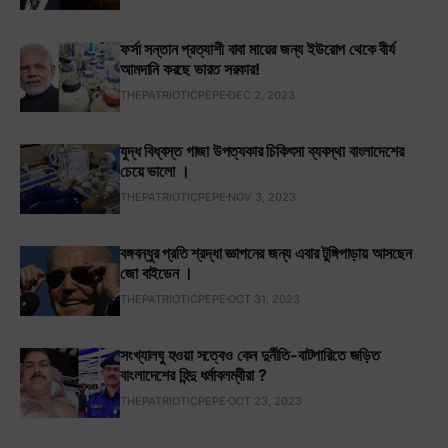
ফর্সা সন্তান প্রত্যাশী বাবা মায়ের জন্য ইউরোপ থেকে বীর্য
আমদানি করছে ভারত সরকার!
THEPATRIOTICPEPE
DEC 2, 2023
যুদ্ধ বিধ্বস্ত গাজা উপত্যকার চিকিৎসা ব্যবস্থা বাংলাদেশের
চেয়ে ভালো ।
THEPATRIOTICPEPE
NOV 3, 2023
বঙ্গবন্ধুর প্রতি শ্রদ্ধা জ্ঞাপনের জন্য এবার টুঙ্গিপাড়ায় আসছেন
জো বাইডেন ।
THEPATRIOTICPEPE
OCT 31, 2023
সংখ্যালঘু হওয়া সত্বেও কেন দুর্নীতি-বাটপারিতে জড়িত
বাংলাদেশের হিন্দু ধর্মাবলম্বীরা ?
THEPATRIOTICPEPE
OCT 23, 2023