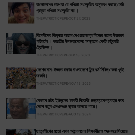
বাংলাদেশের তরুণরা যে পশ্চিমা সংস্কৃতির অনুকরণ করছে সেটি
প্রকৃত পশ্চিমা সংস্কৃতি নয় ।
THEPATRIOTICPEPE
OCT 27, 2023
বিদেশীদের জিহ্বায় আরাম দেওয়ার জন্য নিজের নামের উচ্চারণ
পরিবর্তন । ভারতীয় উপমহাদেশের অন্যতম একটি চাটুকারি
ট্রেডিশন।
THEPATRIOTICPEPE
SEP 18, 2023
দেশের মান-ইজ্জত রক্ষায় বাংলাদেশে হিন্দু ধর্ম নিষিদ্ধ করা খুবই
জরুরি।
THEPATRIOTICPEPE
NOV 13, 2025
যেভাবে ডক্টর ইউনূসের 'চাকরী বিরোধী' মন্তব্যকে ব্যবহার করে
দেশে নতুন এমএলএম স্ক্যাম আসতে পারে।
THEPATRIOTICPEPE
AUG 19, 2024
ছাত্রলীগের মতো এবার আন্দোলনের শিক্ষার্থীরাও শুরু করে দিয়েছে