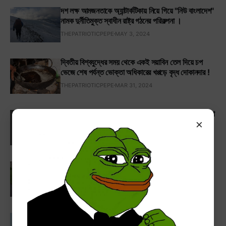
দশ লক্ষ আমজনতাকে অ্যান্টার্কটিকায় নিয়ে গিয়ে "নিউ বাংলাদেশ"
নামক দুর্নীতিমুক্ত স্বাধীন রাষ্ট্র গঠনের পরিকল্পনা ।
THEPATRIOTICPEPE
MAY 3, 2024
দ্বিতীয় বিশ্বযুদ্ধের সময় থেকে একই সয়াবিন তেল দিয়ে চপ
ভেজে শেষ পর্যন্ত ভোক্তা অধিকারের খপ্পড়ে বৃদ্ধ দোকানদার !
THEPATRIOTICPEPE
MAR 31, 2024
যে কারণে বাংলাদেশে ল্যাটিন হরফে বাংলা লেখার প্রচলন শুরু করা
×
উচিৎ ।
THEPATRIOTICPEPE
FEB 13, 2024
১৮ কোটি হিজড়ার ভোটে খাম্বা তারেক এখন বাংলাদেশের
প্রধানমন্ত্রী !
THEPATRIOTICPEPE
FEB 21, 2026
পাঞ্জেরী গাইড মুখস্ত করে 'শিক্ষিত' হওয়া যুবকেরা কুপিয়ে হত্যা