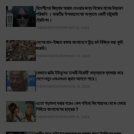
বিদেশীদের জিহ্বায় আরাম দেওয়ার জন্য নিজের নামের উচ্চারণ
পরিবর্তন । ভারতীয় উপমহাদেশের অন্যতম একটি চাটুকারি
ট্রেডিশন।
THEPATRIOTICPEPE
SEP 18, 2023
দেশের মান-ইজ্জত রক্ষায় বাংলাদেশে হিন্দু ধর্ম নিষিদ্ধ করা খুবই
জরুরি।
THEPATRIOTICPEPE
NOV 13, 2025
যেভাবে ডক্টর ইউনূসের 'চাকরী বিরোধী' মন্তব্যকে ব্যবহার করে
দেশে নতুন এমএলএম স্ক্যাম আসতে পারে।
THEPATRIOTICPEPE
AUG 19, 2024
এতো পড়াশুনা করার পরেও কেন পশ্চিমা কিশোরদের থেকে মেধায়
পিছিয়ে বাংলাদেশের ছাত্ররা ?
THEPATRIOTICPEPE
APR 15, 2024
গভীর রাতে মাইকেল জ্যাকসনের আত্মার সাথে ইবলিসের ড্যান্স