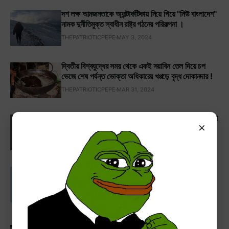
দশ লক্ষ আমজনতাকে অ্যান্টার্কটিকায় নিয়ে গিয়ে "নিউ বাংলাদেশ"
নামক দুর্নীতিমুক্ত স্বাধীন রাষ্ট্র গঠনের পরিকল্পনা ।
THEPATRIOTICPEPE
MAY 3, 2024
দ্বিতীয় বিশ্বযুদ্ধের সময় থেকে একই সয়াবিন তেল দিয়ে চপ
ভেজে শেষ পর্যন্ত ভোক্তা অধিকারের খপ্পড়ে বৃদ্ধ দোকানদার !
THEPATRIOTICPEPE
MAR 31, 2024
যে কারণে বাংলাদেশে ল্যাটিন হরফে বাংলা লেখার প্রচলন শুরু করা
×
উচিৎ ।
THEPATRIOTICPEPE
FEB 13, 2024
পাঞ্জেরী গাইড মুখস্ত করে 'শিক্ষিত' হওয়া যুবকেরা কুপিয়ে হত্যা
করলো খাবারের বিল না দেওয়া এই মানসিক ভারসাম্যহীন
ব্যক্তিকে; আর এ বিষয়ে আমাদের কিছু মতামত।
THEPATRIOTICPEPE
SEP 24, 2024
দুর্নীতি কমাতে বাংলাদেশের পুলিশের পোশাকে আবারও হাফ প্যান্ট