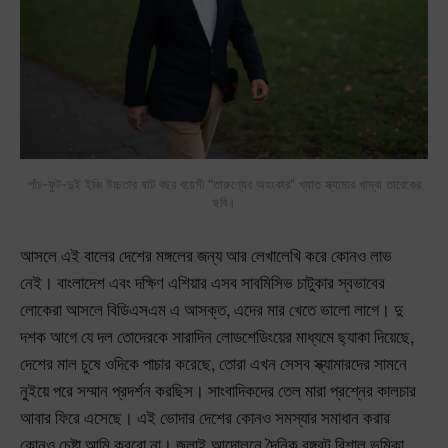
পাঁচ-ফুট-দুই ইঞ্চি উচ্চতার ষাট বছর বয়েসী "তারুণ্যের অহংকার" খ্যাত স্ক্যামার খাম্বা তারেকের
ছবি।
আসলে এই বালের দেশের মঙ্গলের জন্য আর লেখালেখি করে কোনও লাভ
নেই। বাংলাদেশ এবং দক্ষিণ এশিয়ার এসব সাবমিসিভ চাটুকার স্বভাবের
লোকেরা আসলে বিডিএসএম এ আসক্ত, এদের মার খেতে ভালো লাগে। দু
দশক আগে যে দল তোদেরকে সারাদিন লোডশেডিংয়ের মাধ্যমে ছ্যাকা দিয়েছে,
দেশের মাল চুষে ওদিকে পাচার করেছে, তোরা এখন সেসব স্ক্যামারদের সামনে
নুইয়ে পরে সম্মান প্রদর্শন করছিস। সাংবাদিকদের তেল মারা প্রশ্নের কালচার
আবার ফিরে এসেছে। এই ভোদার দেশের কোনও সমস্যার সমাধান করার
কোনও চেষ্টা আমি করবো না। জুলাই আন্দোলনে দৈনিক বঙ্গবল্টু বিশাল ভূমিকা