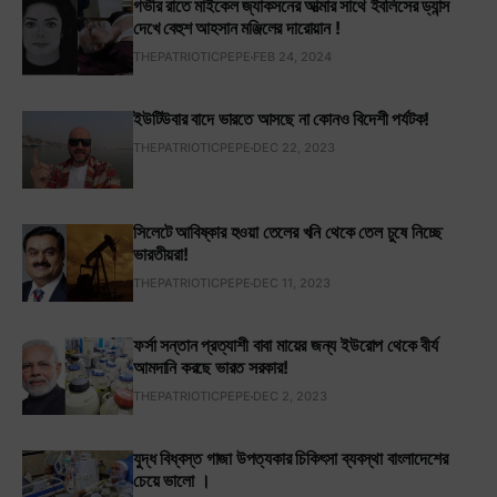
গভীর রাতে মাইকেল জ্যাকসনের আত্মার সাথে ইবলিসের ড্যান্স
দেখে বেহুশ আহসান মঞ্জিলের দারোয়ান !
THEPATRIOTICPEPE
FEB 24, 2024
ইউটিউবার বাদে ভারতে আসছে না কোনও বিদেশী পর্যটক!
THEPATRIOTICPEPE
DEC 22, 2023
সিলেটে আবিষ্কার হওয়া তেলের খনি থেকে তেল চুষে নিচ্ছে
ভারতীয়রা!
THEPATRIOTICPEPE
DEC 11, 2023
ফর্সা সন্তান প্রত্যাশী বাবা মায়ের জন্য ইউরোপ থেকে বীর্য
আমদানি করছে ভারত সরকার!
THEPATRIOTICPEPE
DEC 2, 2023
যুদ্ধ বিধ্বস্ত গাজা উপত্যকার চিকিৎসা ব্যবস্থা বাংলাদেশের
চেয়ে ভালো ।