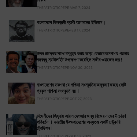
THEPATRIOTICPEPE
MAR 7, 2024
বাংলাদেশে ভিনগ্রহী প্রাণী আগমনের ইতিহাস।
THEPATRIOTICPEPE
FEB 17, 2024
ইলন মাস্কের সাথে বন্ধুত্ব করার জন্য যেভাবে জনগণের পয়সায়
বঙ্গবন্ধু স্যাটালাইট উৎক্ষেপণ করেছিল সজীব ওয়াজেদ জয় !
THEPATRIOTICPEPE
NOV 30, 2023
বাংলাদেশের তরুণরা যে পশ্চিমা সংস্কৃতির অনুকরণ করছে সেটি
প্রকৃত পশ্চিমা সংস্কৃতি নয় ।
THEPATRIOTICPEPE
OCT 27, 2023
বিদেশীদের জিহ্বায় আরাম দেওয়ার জন্য নিজের নামের উচ্চারণ
পরিবর্তন । ভারতীয় উপমহাদেশের অন্যতম একটি চাটুকারি
ট্রেডিশন।
THEPATRIOTICPEPE
SEP 18, 2023